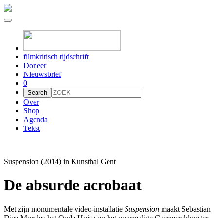
filmkritisch tijdschrift
Doneer
Nieuwsbrief
0
Over
Shop
Agenda
Tekst
Suspension (2014) in Kunsthal Gent
De absurde acrobaat
Met zijn monumentale video-installatie
Suspension
maakt Sebastian
Diaz Morales het Oude Huis van het voormalige Caermersklooster –