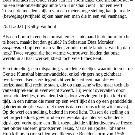
nu een tentoonstellingsruimte van Kunsthal Gent – tot een werf.
Tussen de metalen spijlen van een metershoge stelling kan je in alle
(bewegings)vrijheid kijken naar een man die in een val vasthangt.
26.11.2021 |
Kathy Vanhout
Als een boom in een bos omvalt en er is niemand in de buurt om het
te horen, maakt het dan geluid? In Sebastian Diaz Morales’
Suspension
blijft een man vallen, zonder ooit te landen. Valt hij dan
nog? Twee vragen die het warme vertrouwen bieden dat onze
wereld in al haar werkelijkheid toch vele ficties kent.
Een tuimeling, een uitspatting, van kleine deeltjes waaruit, toen ik de
Gentse Kunsthal binnenwandelde, enkel vingers nog zichtbaar
overbleven. Een sterk tegenlicht verduistert een man die wel
horizontaal lijkt recht te staan, die op magische wijze maar toch als
vanzelfsprekend in evenwicht zweeft. Hij wordt overvallen door
botsende deeltjes, opwaaiend stof, door vervlogen krijt en klei (of
tijd), in een ruimte die meer op een werf lijkt dan op een gemiddelde
galerieruimte (die vaak niet meer is dan een reusachtig wit canvas).
Op de werf een stelling, badend in rood licht. Tussen de stelling en
het projectiedoek gewurmd en eeuwenlang achter verscheidene
gipslagen verborgen: een flink toegetakelde vijftiende-eeuwse fresco
met onder anderen grootsterren Jezus, Maria en apostel Johannes.
Hun krijtogen (misschien wel tijdens de Beeldenstorm van 1566