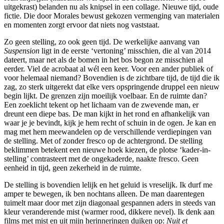
uitgekrast) belanden nu als knipsel in een collage. Nieuwe tijd, oude
fictie. Die door Morales bewust gekozen vermenging van materialen
en momenten zorgt ervoor dat niets nog vaststaat.
Zo geen stelling, zo ook geen tijd. De werkelijke aanvang van
Suspension
ligt in de eerste ‘vertoning’ misschien, die al van 2014
dateert, maar net als de bomen in het bos begon ze misschien al
eerder. Viel de acrobaat al wél een keer. Voor een ander publiek of
voor helemaal niemand? Bovendien is de zichtbare tijd, de tijd die ik
zag, zo sterk uitgerekt dat elke vers opspringende druppel een nieuw
begin lijkt. De grenzen zijn moeilijk voelbaar. En de ruimte dan?
Een zoeklicht tekent op het lichaam van de zwevende man, er
dreunt een diepe bas. De man kijkt in het rond en afhankelijk van
waar je je bevindt, kijk je hem recht of schuin in de ogen. Je kan en
mag met hem meewandelen op de verschillende verdiepingen van
de stelling. Met of zonder fresco op de achtergrond. De stelling
beklimmen betekent een nieuwe hoek kiezen, de plotse ‘kader-in-
stelling’ contrasteert met de ongekaderde, naakte fresco. Geen
eenheid in tijd, geen zekerheid in de ruimte.
De stelling is bovendien lelijk en het geluid is vreselijk. Ik durf me
amper te bewegen, ik ben nochtans alleen. De man daarentegen
tuimelt maar door met zijn diagonaal gespannen aders in steeds van
kleur veranderende mist (warmer rood, dikkere nevel). Ik denk aan
films met mist en uit mijn herinneringen duiken op:
Nuit et