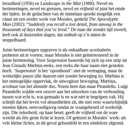
brouillard
(1956) en
Landscape in the Mist
(1988). Nevel en
herinneringen, nevel en grenzen, nevel en vrijheid of juist het einde
der tijden. In de gedachten van de tuimelaar spookt mogelijk een
citaat uit een eerder werk van Morales, getiteld
The Apocalyptic
Man
(2002): “
Suddenly you recall a lost detail, from among in the
thousands of days that you’ve
lived
.” De man die zonder tijd zweeft,
leeft ook al duizenden dagen, dat onthult op z’n minst de
stoppelbaard.
Juiste herinneringen opgraven is als onhaalbare acrobatieën
proberen uit te voeren, maar Morales is niet geïnteresseerd in de
juiste herinnering. Voor
Suspension
baseerde hij zich op een strip uit
Jean Girauds Mœbius-reeks, een reeks die haar naam niet gestolen
heeft. ‘
Suspension
’ is het ‘oponthoud’: niet de vertraging, maar de
werkelijke pauze (die daarom niet zonder beweging is). Mœbius is
het onmogelijke oppervlak, de uitwegloze beweging. Mœbius,
acrobaat van het absurde dus. Noem hem dan maar Pirandello. Luigi
Pirandello wijdde een oeuvre aan het uitzoeken van de verhouding
tussen wat echt is, wat gemaakt is en wat niet te begrijpen valt. Hij
schrijft dat het leven vol absurditeiten zit, die niet eens waarschijnlijk
moeten lijken, eenvoudigweg omdat ze waargebeurd of werkelijk
zijn. Die zekerheid, op haar beurt, geeft de vrijheid om de ware
wereld als één grote fictie te lezen. Of gelezen in Morales’ werk: als
vele kleine ficties, in dit geval gebundeld in een eindeloze afgrond.