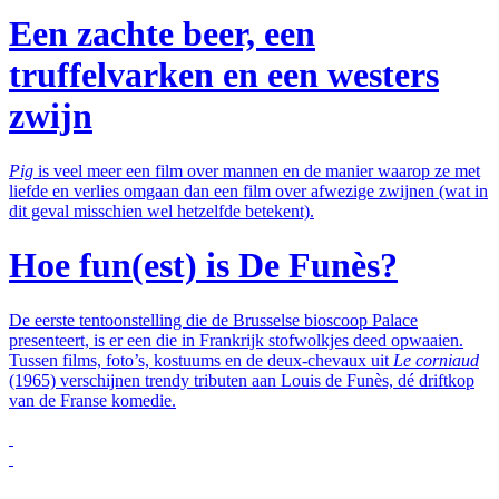
Een zachte beer, een
truffelvarken en een westers
zwijn
Pig
is veel meer een film over mannen en de manier waarop ze met
liefde en verlies omgaan dan een film over afwezige zwijnen (wat in
dit geval misschien wel hetzelfde betekent).
Hoe fun(est) is De Funès?
De eerste tentoonstelling die de Brusselse bioscoop Palace
presenteert, is er een die in Frankrijk stofwolkjes deed opwaaien.
Tussen films, foto’s, kostuums en de deux-chevaux uit
Le corniaud
(1965) verschijnen trendy tributen aan Louis de Funès, dé driftkop
van de Franse komedie.